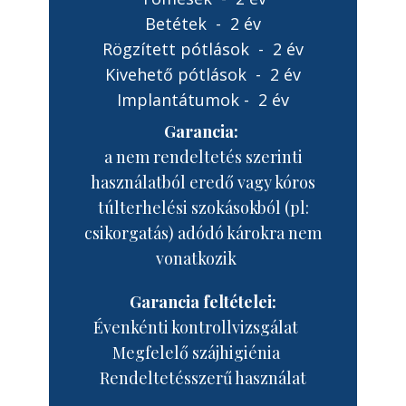
Betétek - 2 év
Rögzített pótlások - 2 év
Kivehető pótlások - 2 év
Implantátumok - 2 év
Garancia:
a nem rendeltetés szerinti
használatból eredő vagy kóros
túlterhelési szokásokból (pl:
csikorgatás) adódó károkra nem
vonatkozik
Garancia feltételei:
Évenkénti kontrollvizsgálat
Megfelelő szájhigiénia
Rendeltetésszerű használat